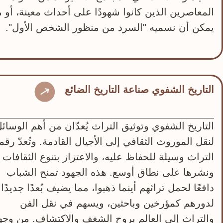
المعاصرين الذين كانوا شهودًا على أحداث معينة، أو م
يمكن أن نسميه "السرد من منظور الشخص الأول".
التاريخ الشفوي صناعة التاريخ الضائع
التاريخ الشفوي وتوثيق التراث يُعدّان من أهم الوسائ
لنقل الموروث الثقافي إلى الأجيال القادمة. وتُعدّ رقم
التراث وسيلة للحفاظ عليه، والاعتزاز بتنوع الثقافات
ونشرها على نطاق أوسع. هذه الجهود تمنح الشباب
دافعًا لحمل تراثهم أينما ذهبوا، مما يضيف بُعدًا جديدًا
لدورهم كمؤرخين وباحثين، ويسهم في نقل الفن
والتراث إلى العالم بروح الشغف والاكتشاف