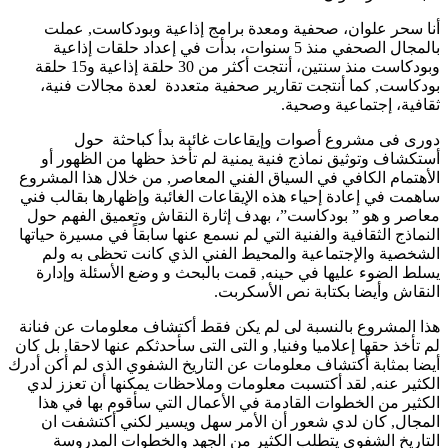
أنا سحر علوان، صحفية ومعدة برامج إذاعية وبودكاست, عملت
بالمجال الصحفي منذ 5 سنوات، بدأت في إعداد حلقات إذاعية
وبودكاست منذ سنتين، أنتجت أكثر من 30 حلقة إذاعية و15 حلقة
بودكاست, كما أنتجت تقارير صحفية متعددة لعدة مجالات فنية،
ثقافية، إجتماعية وصحية.
دورى فى مشروع أصوات وإيقاعات غائبة بدأ كباحثة حول
أستكشاف وتوثيق نماذج فنية يمنية لم تأخذ حظها من الظهور أو
الأهتمام الكافي في السياق الفني المعاصر, من خلال هذا المشروع
ساهمت في إعادة إحياء هذه الإيقاعات الغائبة وإظهارها بقالب فني
معاصر و هو ” بودكاست”، بهدف إثارة النقاش وتعميق الفهم حول
النماذج الثقافية والفنية التي لم نسمع عنها سابقاً في مسيرة حياتها
الشخصية والإجتماعية والمحيط الفني الذي كانت تحظى به ولم
يسلط الضوء عليها في حينه, قمت بالبحث و وضع الأسئلة وإدارة
النقاش وأيضا بكتابة نص الأسكربت.
هذا المشروع بالنسبة لى لم يكن فقط أكتشاف معلومات عن فنانة
لم تأخذ حقها إعلاميا وفنيا, و التى التى سأحدثكم عنها لاحقا, بل كان
أيضا بمثابة أكتشاف معلومات عن التاريخ الشفوي الذى لم أكن أدرك
الكثير عنه, لقد أكتسبت معلومات وملاحظات يمكنها أن تعزز لدي
الكثير من الخطوات القادمة في الأعمال التي سأقوم بها في هذا
المجال, كان لدي شعور أن الأمر سهل ويسير لكني أكتشفت ان
التاريخ الشفوي يتطلب الكثير من الجهد والخطوات المدروسة