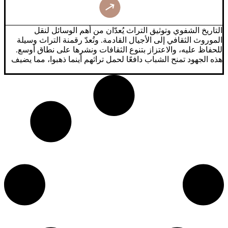
ذلك في توثيق هُويتنا التي دائماً ما تتعرض للتدمير والعبث والسرقة.
يعتبر التاريخ الشفوي أحد المصادر المهمة التي تعتني بتاريخ
المجتمعات والشعوب، حيث يوثق الذاكرة الحية للأجيال القادمة.
التاريخ الشفوي وتوثيق التراث يُعدّان من أهم الوسائل لنقل
ويقدم هذا النوع من التاريخ صورة واقعية عن تفاصيل الأحداث
الموروث الثقافي إلى الأجيال القادمة. وتُعدّ رقمنة التراث وسيلة
وطبيعة الحياة والعلاقات في المجتمع، لأنه يؤخذ من، أفواه
للحفاظ عليه، والاعتزاز بتنوع الثقافات ونشرها على نطاق أوسع.
المعاصرين الذين كانوا شهودًا على أحداث معينة، أو ما يمكن أن
هذه الجهود تمنح الشباب دافعًا لحمل تراثهم أينما ذهبوا، مما يضيف
نسميه "السرد من منظور الشخص الأول".
بُعدًا جديدًا لدورهم كمؤرخين وباحثين، ويسهم في نقل الفن والتراث
إلى العالم بروح الشغف والاكتشاف. من وجهة نظري، التاريخ
الشفوي يُشبه إلى حد كبير صناعة محتوى تاريخي يعكس الفن
والتراث، لكنه يتجاوز ذلك بإضفاء بُعد شخصي ومعنوي على القصة،
بناءً على تجربة الباحث وواقعه أثناء البحث. فكل معلومة تُكتشف
ليست مجرد جزء من الماضي، بل هي بوابة لمشاعر وتجارب
مرتبطة بها. أحيانًا يكون دور الباحث أشبه بمنقّب عن آثار تاريخية،
حيث يرى الأحداث بعين من يكتب لهم، ويضيف حياة إلى كل مرحلة
وشريط تاريخي. إن التساؤلات المستمرة في كل مرحلة بحثية تقود
إلى اكتشاف معلومات جديدة وإعادة إحياء أجزاء مفقودة من
التاريخ، مما يسهم في صناعة سردية متجددة للتاريخ الذي كاد أن
يضيع.