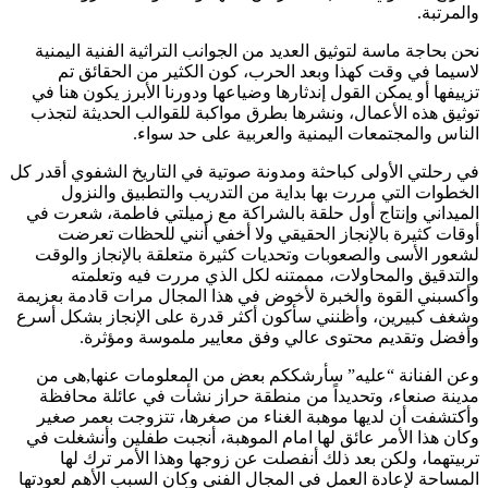
والمرتبة.
نحن بحاجة ماسة لتوثيق العديد من الجوانب التراثية الفنية اليمنية
لاسيما في وقت كهذا وبعد الحرب، كون الكثير من الحقائق تم
تزييفها أو يمكن القول إندثارها وضياعها ودورنا الأبرز يكون هنا في
توثيق هذه الأعمال، ونشرها بطرق مواكبة للقوالب الحديثة لتجذب
الناس والمجتمعات اليمنية والعربية على حد سواء.
في رحلتي الأولى كباحثة ومدونة صوتية في التاريخ الشفوي أقدر كل
الخطوات التي مررت بها بداية من التدريب والتطبيق والنزول
الميداني وإنتاج أول حلقة بالشراكة مع زميلتي فاطمة، شعرت في
أوقات كثيرة بالإنجاز الحقيقي ولا أخفي أنني للحظات تعرضت
لشعور الأسى والصعوبات وتحديات كثيرة متعلقة بالإنجاز والوقت
والتدقيق والمحاولات، مممتنه لكل الذي مررت فيه وتعلمته
وأكسبني القوة والخبرة لأخوض في هذا المجال مرات قادمة بعزيمة
وشغف كبيرين، وأظنني سأكون أكثر قدرة على الإنجاز بشكل أسرع
وأفضل وتقديم محتوى عالي وفق معايير ملموسة ومؤثرة.
وعن الفنانة “عليه” سأرشككم بعض من المعلومات عنها,هى من
مدينة صنعاء، وتحديداً من منطقة حراز نشأت في عائلة محافظة
وأكتشفت أن لديها موهبة الغناء من صغرها، تتزوجت بعمر صغير
وكان هذا الأمر عائق لها امام الموهبة، أنجبت طفلين وأنشغلت في
تربيتهما، ولكن بعد ذلك أنفصلت عن زوجها وهذا الأمر ترك لها
المساحة لإعادة العمل في المجال الفني وكان السبب الأهم لعودتها