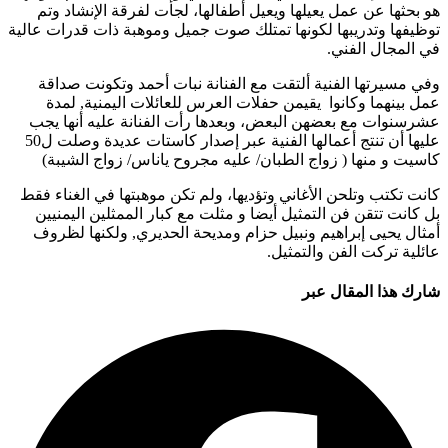
هو بحثها عن عمل يعيلها ويعيل أطفالها، لجأت لفرقة الإنشاد وتم
توظيفها وتدريبها لكونها تمتلك صوت جميل وموهبة ذات قدرات عالية
في المجال الفني.
وفي مسيرتها الفنية ألتقت مع الفنانة نبات أحمد وتكونت صداقة
عمل بينهما وكانوا يقيمن حفلات العرس للعائلات اليمنية, لمدة
عشرسنوات مع بعضهن البعض، وبعدها رأت الفنانة عليه أنها يجب
عليها أن تنتج أعمالها الفنية عبر إصدار كاستات عديدة وصلت ل50
كاسيت و منها ( زواج الطبان/ عليه مجروح ياناس/ زواج الشيبة)
كانت تكتب وتلحن الأغاني وتؤديها، ولم تكن موهبتها في الغناء فقط
بل كانت تتقن فن التمثيل أيضا و مثلت مع كبار الممثلين اليمنيين
أمثال يحيى إبراهيم ونبيل حزام ومديحة الحديري, ولكنها لظروف
عائلية تركت الفن والتمثيل.
شارك هذا المقال عبر