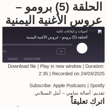
الحلقة (5) برومو –
عروس الأغنية اليمنية
اصوات و ايقاعات غائبة
الحلقة (5) برومو - عروس الأغنية اليمنية
00:00
1x
SHARE
SUBSCRIBE
Download file
|
Play in new window
|
Duration:
SHARE
2:35
|
Recorded on 24/03/2025
Spotify
Apple Podcasts
RSS FEED
Subscribe:
Apple Podcasts
|
Spotify
LINK
تقديم: أصالة سامي – أمل السبلاني
EMBED
اترك تعليقاً