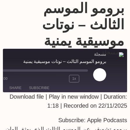
برومو الموسم
الثالث – نوتات
موسيقية يمنية
مسجلة
برومو الموسم الثالث – نوتات موسيقية يمنية
00:00
1x
SHARE
SUBSCRIBE
Download file
|
Play in new window
|
Duration:
SHARE
1:18
|
Recorded on 22/11/2025
Apple Podcasts
RSS FEED
Subscribe:
Apple Podcasts
LINK
برومو تشويقي عن الموسم الثالث الذي يوثق الوان