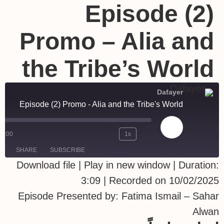
Episode (2)
Promo – Alia and
the Tribe’s World
Dafayer
Episode (2) Promo - Alia and the Tribe's World
00:00
1x
SHARE
SUBSCRIBE
Download file
|
Play in new window
|
Duration:
SHARE
3:09
|
Recorded on 10/02/2025
RSS FEED
Episode Presented by: Fatima Ismail – Sahar
LINK
Alwan