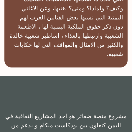
Search Results placeholder
وکیف؟ ولماذا؟ ومتی؟ نغنیها، وعن الاغاني
الیمنیة التي نسبها بعض الفنانین العرب لهم
دون ذکر حقوق الملکیة الیمنیة لها ، الاطعمة
الشعبیة وارتبطها بالغذاء ، اساطیر شعبیة خالدة
والکثیر من الامثال والمواقف التي لها حکایات
شعبیة.
مشروع منصة ضفائر هو احد المشاريع الثقافية في
اليمن كتعاون بين بودكاست منكام و بدعم من