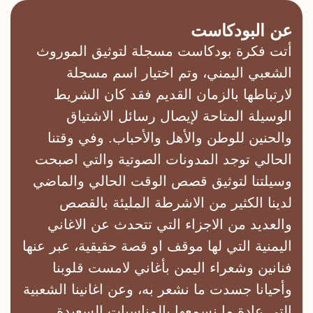
الحلقة الخامسة – غيم و دعوة
عن البودكاست
21/11/2025
أتت فکرة بودکاست مسجلة لتوثیق الموروث
ضفاير
الشعبي الیمني، وتم اختیار اسم مسجلة
الحلقة الرابعة – المدرهه
لارتباطها بالزمان القدیم فقد کان الشریط
21/11/2025
الوسیلة المتاحة لإیصال رسائل الاشتیاق
ضفاير
والحنین للوطن والأهل والأحباب. وﻓﻲ وقتنا
الحلقة الثالثة – الصحراء و الجمل 2
الحالي توجد المدونات الصوتیة والتي اصبحت
21/11/2025
وسیلتنا لتوثیق قصص الوقت الحالي والماضي
ضفاير
لدینا الکثیر من الاشرطة الملیئة بالقصص
الحلقة الثانية – الصحراء و الجمل 1
والعدید من الاجزاء التي تتحدث عن الاغاني
21/11/2025
الیمنیة التي لها موقف او قصة حقیقیة، عبر عنها
ضفاير
فنانین وشعراء الیمن بأغاني لامست قلوبنا
وأحیانا جسدت ما نشعر به، وعن اغانینا الشعبیة
Load More
التي عادة ما نسمعها بالمناسبات السعیدة