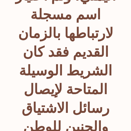
اسم مسجلة
لارتباطها بالزمان
القدیم فقد کان
الشریط الوسیلة
المتاحة لإیصال
رسائل الاشتیاق
والحنین للوطن